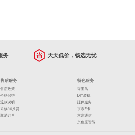
服务
天天低价，畅选无忧
售后服务
特色服务
售后政策
夺宝岛
价格保护
DIY装机
退款说明
延保服务
返修/退换货
京东E卡
取消订单
京东通信
京鱼座智能