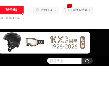
0
我的京东
去购物车结算
达
凤凰自行车