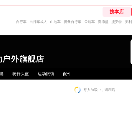
自行车
自行车成人
山地车
折叠自行车
公路车
喜德盛
捷安特
美利
镜
骑行头盔
运动眼镜
配件
努力加载中，请稍后...